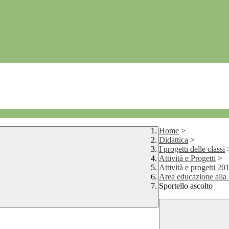
Home
>
Didattica
>
I progetti delle classi
Attività e Progetti
>
Attività e progetti 2
Area educazione alla 
Sportello ascolto