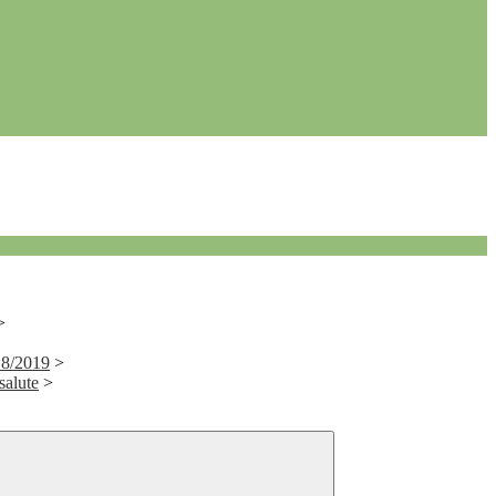
>
018/2019
>
salute
>