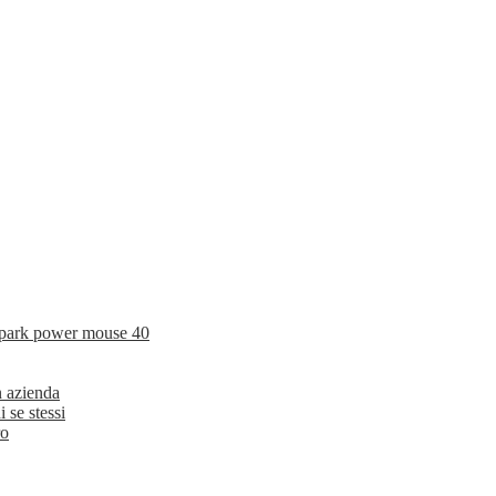
a park power mouse 40
n azienda
se stessi
ro