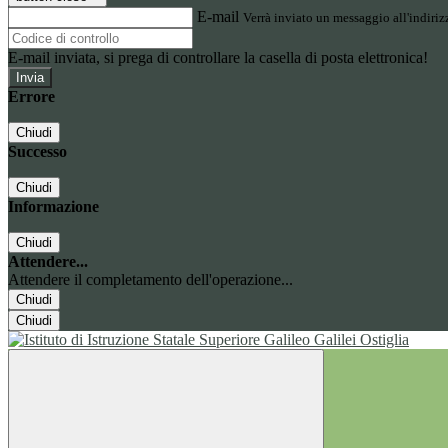
E-mail
Verrà inviato un messaggio all'indirizz
E-mail inviata, si prega di controllare la casella di posta elettronica!
Errore
Chiudi
Successo
Chiudi
Informazione
Chiudi
Attendere...
Attendere il completamento dell'operazione...
Chiudi
Chiudi