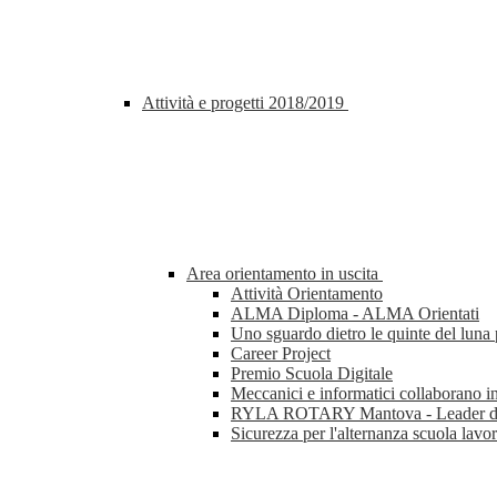
Attività e progetti 2018/2019
Area orientamento in uscita
Attività Orientamento
ALMA Diploma - ALMA Orientati
Uno sguardo dietro le quinte del lun
Career Project
Premio Scuola Digitale
Meccanici e informatici collaborano i
RYLA ROTARY Mantova - Leader di 
Sicurezza per l'alternanza scuola lavo