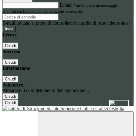
E-mail
Verrà inviato un messaggio
all'indirizzo indicato con le istruzioni necessarie.
E-mail inviata, si prega di controllare la casella di posta elettronica!
Errore
Chiudi
Successo
Chiudi
Informazione
Chiudi
Attendere...
Attendere il completamento dell'operazione...
Chiudi
Chiudi