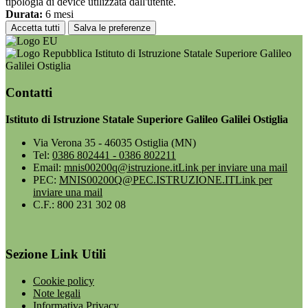
tipologia di device utilizzata dall'utente.
Durata:
6 mesi
Accetta tutti
Salva le preferenze
Istituto di Istruzione Statale Superiore Galileo
Galilei Ostiglia
Contatti
Istituto di Istruzione Statale Superiore Galileo Galilei Ostiglia
Via Verona 35 - 46035 Ostiglia (MN)
Tel:
0386 802441 - 0386 802211
Email:
mnis00200q@istruzione.it
Link per inviare una mail
PEC:
MNIS00200Q@PEC.ISTRUZIONE.IT
Link per
inviare una mail
C.F.: 800 231 302 08
Sezione Link Utili
Cookie policy
Note legali
Informativa Privacy