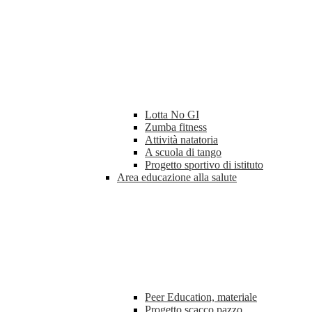
Lotta No GI
Zumba fitness
Attività natatoria
A scuola di tango
Progetto sportivo di istituto
Area educazione alla salute
Peer Education, materiale
Progetto scacco pazzo