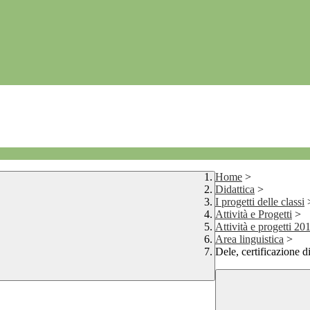
Home
>
Didattica
>
I progetti delle classi
Attività e Progetti
>
Attività e progetti 2
Area linguistica
>
Dele, certificazione d