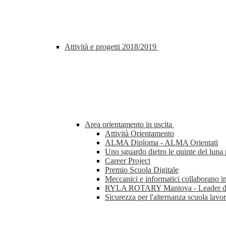
Attività e progetti 2018/2019
Area orientamento in uscita
Attività Orientamento
ALMA Diploma - ALMA Orientati
Uno sguardo dietro le quinte del lun
Career Project
Premio Scuola Digitale
Meccanici e informatici collaborano i
RYLA ROTARY Mantova - Leader di 
Sicurezza per l'alternanza scuola lavo