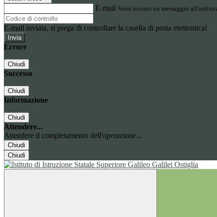
E-mail
Verrà inviato un messaggio all'indirizz
E-mail inviata, si prega di controllare la casella di posta elettronica!
Errore
Chiudi
Successo
Chiudi
Informazione
Chiudi
Attendere...
Attendere il completamento dell'operazione...
Chiudi
Chiudi