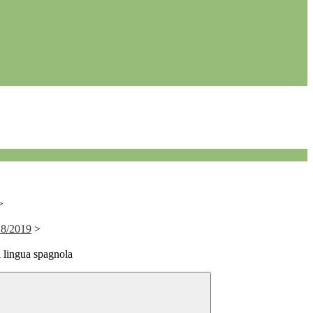
>
018/2019
>
i lingua spagnola