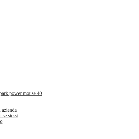
a park power mouse 40
n azienda
se stessi
ro