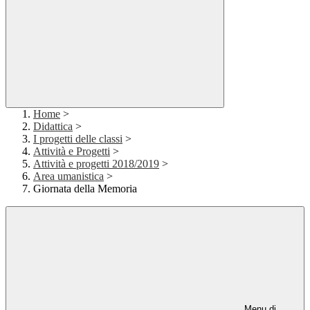
Home
>
Didattica
>
I progetti delle classi
>
Attività e Progetti
>
Attività e progetti 2018/2019
>
Area umanistica
>
Giornata della Memoria
Menu di