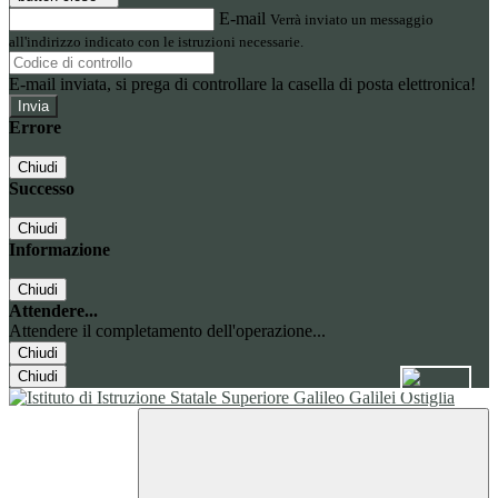
E-mail
Verrà inviato un messaggio
all'indirizzo indicato con le istruzioni necessarie.
E-mail inviata, si prega di controllare la casella di posta elettronica!
Errore
Chiudi
Successo
Chiudi
Informazione
Chiudi
Attendere...
Attendere il completamento dell'operazione...
Chiudi
Chiudi