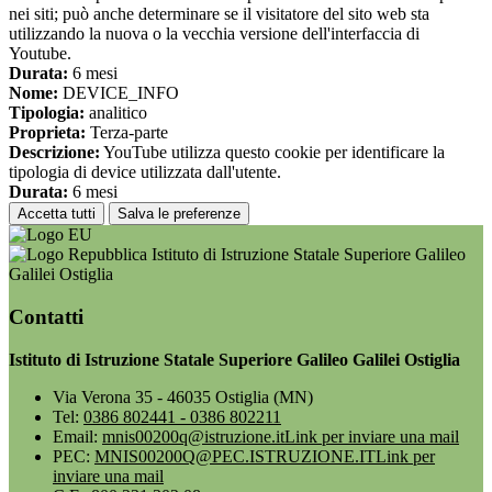
nei siti; può anche determinare se il visitatore del sito web sta
utilizzando la nuova o la vecchia versione dell'interfaccia di
Youtube.
Durata:
6 mesi
Nome:
DEVICE_INFO
Tipologia:
analitico
Proprieta:
Terza-parte
Descrizione:
YouTube utilizza questo cookie per identificare la
tipologia di device utilizzata dall'utente.
Durata:
6 mesi
Accetta tutti
Salva le preferenze
Istituto di Istruzione Statale Superiore Galileo
Galilei Ostiglia
Contatti
Istituto di Istruzione Statale Superiore Galileo Galilei Ostiglia
Via Verona 35 - 46035 Ostiglia (MN)
Tel:
0386 802441 - 0386 802211
Email:
mnis00200q@istruzione.it
Link per inviare una mail
PEC:
MNIS00200Q@PEC.ISTRUZIONE.IT
Link per
inviare una mail