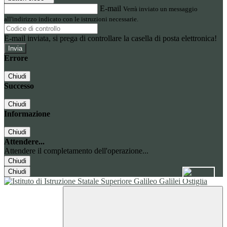
E-mail
Verrà inviato un messaggio
all'indirizzo indicato con le istruzioni necessarie.
E-mail inviata, si prega di controllare la casella di posta elettronica!
Errore
Chiudi
Successo
Chiudi
Informazione
Chiudi
Attendere...
Attendere il completamento dell'operazione...
Chiudi
Chiudi