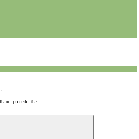
>
li anni precedenti
>