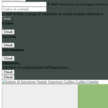
E-mail
Verrà inviato un messaggio all'indirizz
E-mail inviata, si prega di controllare la casella di posta elettronica!
Errore
Chiudi
Successo
Chiudi
Informazione
Chiudi
Attendere...
Attendere il completamento dell'operazione...
Chiudi
Chiudi