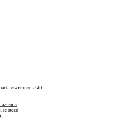
a park power mouse 40
n azienda
se stessi
ro