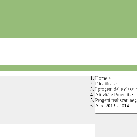
Home
>
Didattica
>
I progetti delle classi
Attività e Progetti
>
Progetti realizzati neg
A. s. 2013 - 2014