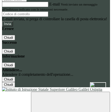
E-mail
Verrà inviato un messaggio
all'indirizzo indicato con le istruzioni necessarie.
E-mail inviata, si prega di controllare la casella di posta elettronica!
Errore
Chiudi
Successo
Chiudi
Informazione
Chiudi
Attendere...
Attendere il completamento dell'operazione...
Chiudi
Chiudi