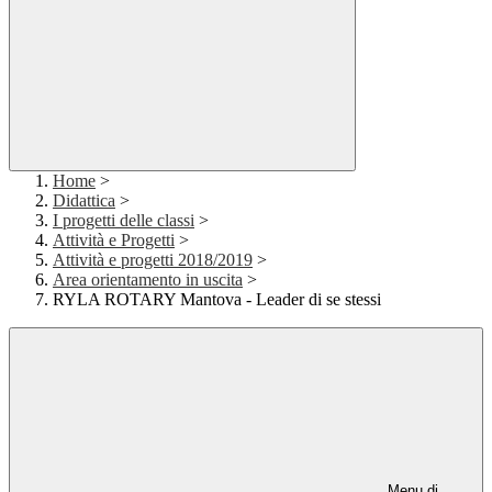
Home
>
Didattica
>
I progetti delle classi
>
Attività e Progetti
>
Attività e progetti 2018/2019
>
Area orientamento in uscita
>
RYLA ROTARY Mantova - Leader di se stessi
Menu di