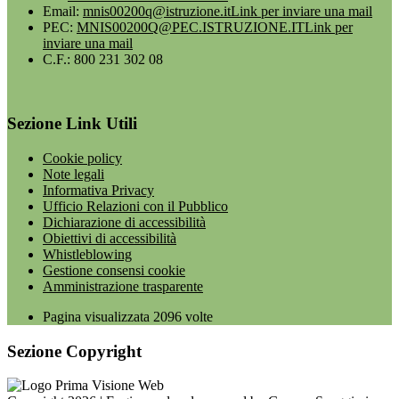
Email:
mnis00200q@istruzione.it
Link per inviare una mail
PEC:
MNIS00200Q@PEC.ISTRUZIONE.IT
Link per
inviare una mail
C.F.: 800 231 302 08
Sezione Link Utili
Cookie policy
Note legali
Informativa Privacy
Ufficio Relazioni con il Pubblico
Dichiarazione di accessibilità
Obiettivi di accessibilità
Whistleblowing
Gestione consensi cookie
Amministrazione trasparente
Pagina visualizzata
2096
volte
Sezione Copyright