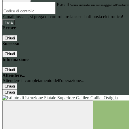
E-mail
Verrà inviato un messaggio all'indirizz
E-mail inviata, si prega di controllare la casella di posta elettronica!
Errore
Chiudi
Successo
Chiudi
Informazione
Chiudi
Attendere...
Attendere il completamento dell'operazione...
Chiudi
Chiudi