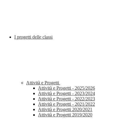
I progetti delle classi
Attività e Progetti
Attività e Progetti - 2025/2026
Attività e Progetti - 2023/2024
Attività e Progetti - 2022/2023
Attività e Progetti - 2021/2022
Attività e Progetti 2020/2021
Attività e Progetti 2019/2020