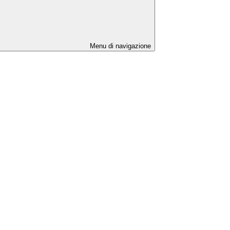
Menu di navigazione