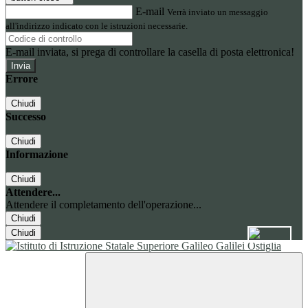
E-mail
Verrà inviato un messaggio
all'indirizzo indicato con le istruzioni necessarie.
E-mail inviata, si prega di controllare la casella di posta elettronica!
Errore
Chiudi
Successo
Chiudi
Informazione
Chiudi
Attendere...
Attendere il completamento dell'operazione...
Chiudi
Chiudi