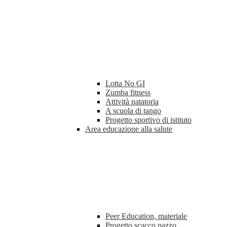
Lotta No GI
Zumba fitness
Attività natatoria
A scuola di tango
Progetto sportivo di istituto
Area educazione alla salute
Peer Education, materiale
Progetto scacco pazzo