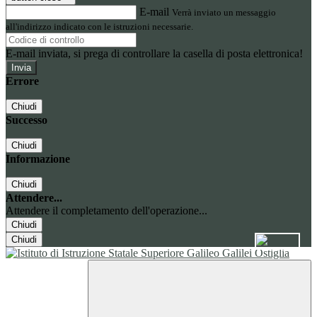
E-mail
Verrà inviato un messaggio
all'indirizzo indicato con le istruzioni necessarie.
E-mail inviata, si prega di controllare la casella di posta elettronica!
Errore
Chiudi
Successo
Chiudi
Informazione
Chiudi
Attendere...
Attendere il completamento dell'operazione...
Chiudi
Chiudi