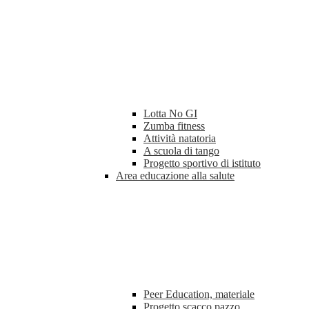
Lotta No GI
Zumba fitness
Attività natatoria
A scuola di tango
Progetto sportivo di istituto
Area educazione alla salute
Peer Education, materiale
Progetto scacco pazzo