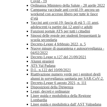
Covid - 19
Ordinanza Ministero della Salute - 28 aprile 2022
Campagna vaccinale anti covid-19: ancora un
weekend con accesso libero per tutte le fasce
d’età
Vaccini anti covid-19: fascia di età 5 -11 anni,
adolescenti (a partire dai 12 anni) e adulti
Funzioni portale ATS per tutti i cittadini
Sinossi delle regole per studenti frequentanti la
scuola secondaria
Decreto-Legge 4 febbraio 2022, n. 5
Nuove misure di quarantena e autosorveglianza -
04/02/2022
Decreto Legge n.127 del 21/09/2021
Alunni stranieri
ATS Val Padana
D.L. n.122 del 10/09/2021
Riattivazione numero verde per i genitori degli
alunni in sorveglianza sanitaria per SAR-CoV-2.
Decreto-Legge 6 agosto 2021, n. 111
Disposizioni della Dirigenza
Leggi, decreti e ordinanze
Linee guida e modulistica della Regione
Lombardia
Linee guida e modulistica dall' AST Valpadana