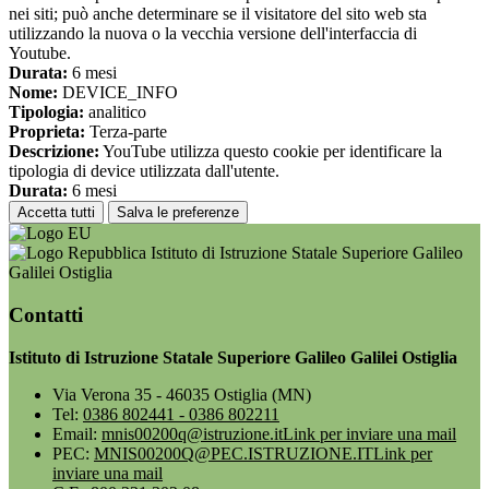
nei siti; può anche determinare se il visitatore del sito web sta
utilizzando la nuova o la vecchia versione dell'interfaccia di
Youtube.
Durata:
6 mesi
Nome:
DEVICE_INFO
Tipologia:
analitico
Proprieta:
Terza-parte
Descrizione:
YouTube utilizza questo cookie per identificare la
tipologia di device utilizzata dall'utente.
Durata:
6 mesi
Accetta tutti
Salva le preferenze
Istituto di Istruzione Statale Superiore Galileo
Galilei Ostiglia
Contatti
Istituto di Istruzione Statale Superiore Galileo Galilei Ostiglia
Via Verona 35 - 46035 Ostiglia (MN)
Tel:
0386 802441 - 0386 802211
Email:
mnis00200q@istruzione.it
Link per inviare una mail
PEC:
MNIS00200Q@PEC.ISTRUZIONE.IT
Link per
inviare una mail