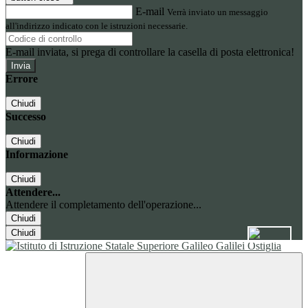
E-mail
Verrà inviato un messaggio
all'indirizzo indicato con le istruzioni necessarie.
E-mail inviata, si prega di controllare la casella di posta elettronica!
Errore
Chiudi
Successo
Chiudi
Informazione
Chiudi
Attendere...
Attendere il completamento dell'operazione...
Chiudi
Chiudi