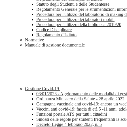
Statuto degli Studenti e delle Studentesse
Regolamento Generale per le strumentazioni infor
Procedura per l'utilizzo del laboratorio di making d
Procedura per l'utilizzo dei laboratori mobili
Procedura per l'utilizzo della biblioteca 2019/20
Codice Disciplinare
Regolamento d'Istituto
Normative
Manuale di gestione documentale
Gestione Covid-19
03/01/2023 - Aggiornamento delle modalità di gestion
Ordinanza Ministero della Salute - 28 aprile 2022
Campagna vaccinale anti covid-19: ancora un weeke
Vaccini anti covid-19: fascia di età 5 -11 anni, adole
Funzioni portale ATS per tutti i cittadini
Sinossi delle regole per studenti frequentanti la sc
Decreto-Legge 4 febbraio 2022, n. 5