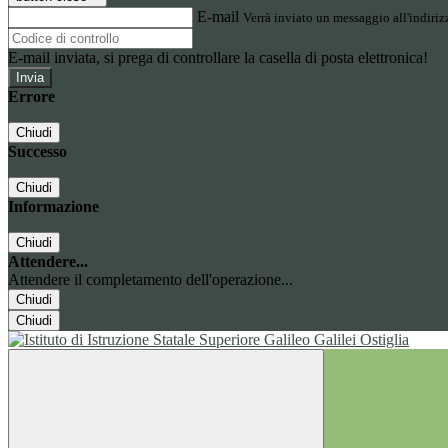
E-mail
Verrà inviato un messaggio all'indirizz
E-mail inviata, si prega di controllare la casella di posta elettronica!
Errore
Chiudi
Successo
Chiudi
Informazione
Chiudi
Attendere...
Attendere il completamento dell'operazione...
Chiudi
Chiudi