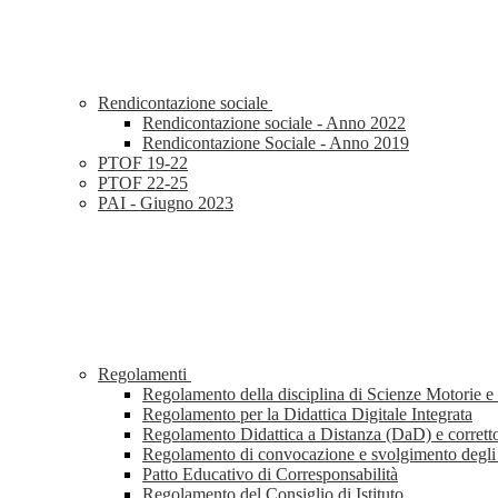
Rendicontazione sociale
Rendicontazione sociale - Anno 2022
Rendicontazione Sociale - Anno 2019
PTOF 19-22
PTOF 22-25
PAI - Giugno 2023
Regolamenti
Regolamento della disciplina di Scienze Motorie e
Regolamento per la Didattica Digitale Integrata
Regolamento Didattica a Distanza (DaD) e corretto
Regolamento di convocazione e svolgimento deg
Patto Educativo di Corresponsabilità
Regolamento del Consiglio di Istituto