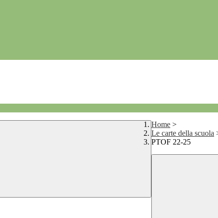
Home
>
Le carte della scuola
PTOF 22-25