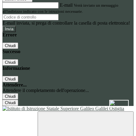
E-mail
Verrà inviato un messaggio
all'indirizzo indicato con le istruzioni necessarie.
E-mail inviata, si prega di controllare la casella di posta elettronica!
Errore
Chiudi
Successo
Chiudi
Informazione
Chiudi
Attendere...
Attendere il completamento dell'operazione...
Chiudi
Chiudi