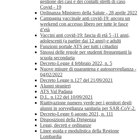
gestione dei casi e dei contatti stretti di caso
Covid - 19
Ordinanza Ministero della Salute - 28 aprile 2022
Campagna vaccinale anti covid-19: ancora un
weekend con accesso libero per tutte le fasce
d’età
Vaccini anti covid-19: fascia di età 5 -11 anni,
adolescenti (a partire dai 12 anni) e adulti
Funzioni portale ATS per tutti i cittadini
Sinossi delle regole per studenti frequentanti la
scuola secondaria
Decreto-Legge 4 febbraio 2022, n. 5
Nuove misure di quarantena e autosorveglianza -
04/02/2022
Decreto Legge n.127 del 21/09/2021
Alunni stranieri
ATS Val Padana
D.L. n.122 del 10/09/2021
Riattivazione numero verde per i genitori degli
alunni in sorveglianza sanitaria per SAR-CoV-2.
Decreto-Legge 6 agosto 2021, n. 111
Disposizioni della Dirigenza
Leggi, decreti e ordinanze
Linee guida e modulistica della Regione
Lombardia