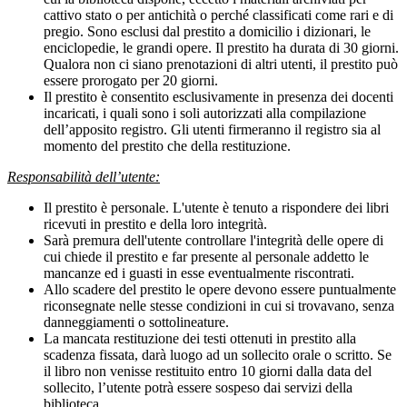
cattivo stato o per antichità o perché classificati come rari e di
pregio. Sono esclusi dal prestito a domicilio i dizionari, le
enciclopedie, le grandi opere. Il prestito ha durata di 30 giorni.
Qualora non ci siano prenotazioni di altri utenti, il prestito può
essere prorogato per 20 giorni.
Il prestito è consentito esclusivamente in presenza dei docenti
incaricati, i quali sono i soli autorizzati alla compilazione
dell’apposito registro. Gli utenti firmeranno il registro sia al
momento del prestito che della restituzione.
Responsabilità dell’utente:
Il prestito è personale. L'utente è tenuto a rispondere dei libri
ricevuti in prestito e della loro integrità.
Sarà premura dell'utente controllare l'integrità delle opere di
cui chiede il prestito e far presente al personale addetto le
mancanze ed i guasti in esse eventualmente riscontrati.
Allo scadere del prestito le opere devono essere puntualmente
riconsegnate nelle stesse condizioni in cui si trovavano, senza
danneggiamenti o sottolineature.
La mancata restituzione dei testi ottenuti in prestito alla
scadenza fissata, darà luogo ad un sollecito orale o scritto. Se
il libro non venisse restituito entro 10 giorni dalla data del
sollecito, l’utente potrà essere sospeso dai servizi della
biblioteca.