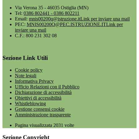
Via Verona 35 - 46035 Ostiglia (MN)
Tel:
0386 802441 - 0386 802211
Email:
mnis00200q@istruzione.it
Link per inviare una mail
PEC:
MNIS00200Q@PEC.ISTRUZIONE.IT
Link per
inviare una mail
C.F.: 800 231 302 08
Sezione Link Utili
Cookie policy
Note legali
Informativa Privacy
Ufficio Relazioni con il Pubblico
Dichiarazione di accessibilità
Obiettivi di accessibilità
Whistleblowing
Gestione consensi cookie
Amministrazione trasparente
Pagina visualizzata
2031
volte
Sezione Copyright