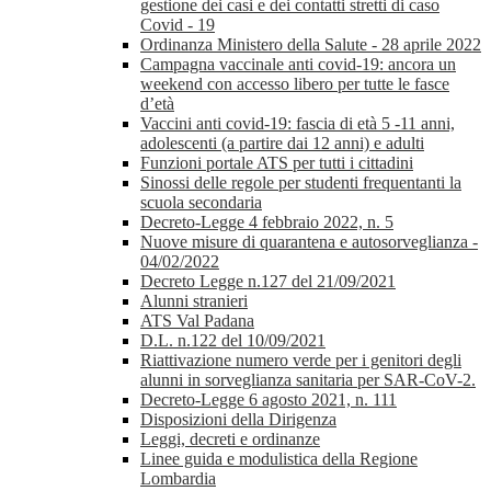
gestione dei casi e dei contatti stretti di caso
Covid - 19
Ordinanza Ministero della Salute - 28 aprile 2022
Campagna vaccinale anti covid-19: ancora un
weekend con accesso libero per tutte le fasce
d’età
Vaccini anti covid-19: fascia di età 5 -11 anni,
adolescenti (a partire dai 12 anni) e adulti
Funzioni portale ATS per tutti i cittadini
Sinossi delle regole per studenti frequentanti la
scuola secondaria
Decreto-Legge 4 febbraio 2022, n. 5
Nuove misure di quarantena e autosorveglianza -
04/02/2022
Decreto Legge n.127 del 21/09/2021
Alunni stranieri
ATS Val Padana
D.L. n.122 del 10/09/2021
Riattivazione numero verde per i genitori degli
alunni in sorveglianza sanitaria per SAR-CoV-2.
Decreto-Legge 6 agosto 2021, n. 111
Disposizioni della Dirigenza
Leggi, decreti e ordinanze
Linee guida e modulistica della Regione
Lombardia