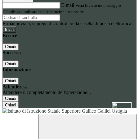
E-mail
Verrà inviato un messaggio
all'indirizzo indicato con le istruzioni necessarie.
E-mail inviata, si prega di controllare la casella di posta elettronica!
Errore
Chiudi
Successo
Chiudi
Informazione
Chiudi
Attendere...
Attendere il completamento dell'operazione...
Chiudi
Chiudi