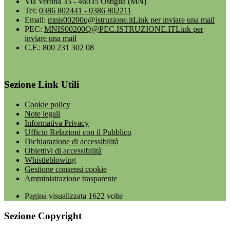
Via Verona 35 - 46035 Ostiglia (MN)
Tel:
0386 802441 - 0386 802211
Email:
mnis00200q@istruzione.it
Link per inviare una mail
PEC:
MNIS00200Q@PEC.ISTRUZIONE.IT
Link per
inviare una mail
C.F.: 800 231 302 08
Sezione Link Utili
Cookie policy
Note legali
Informativa Privacy
Ufficio Relazioni con il Pubblico
Dichiarazione di accessibilità
Obiettivi di accessibilità
Whistleblowing
Gestione consensi cookie
Amministrazione trasparente
Pagina visualizzata
1622
volte
Sezione Copyright