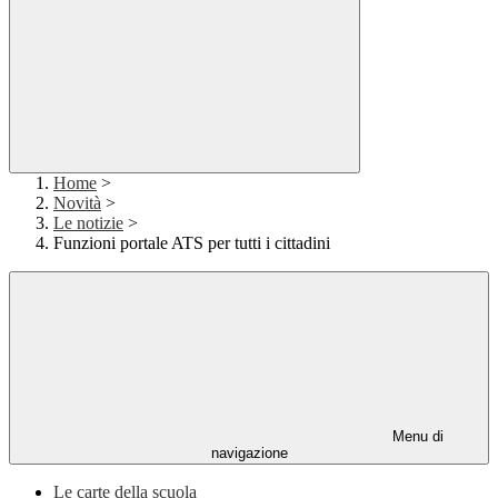
Home
>
Novità
>
Le notizie
>
Funzioni portale ATS per tutti i cittadini
Menu di
navigazione
Le carte della scuola