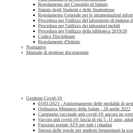
Regolamento del Consiglio di Istituto
Statuto degli Studenti e delle Studentesse
Regolamento Generale per le strumentazioni infor
Procedura per l'utilizzo del laboratorio di making d
Procedura per l'utilizzo dei laboratori mobili
Procedura per l'utilizzo della biblioteca 2019/20
Codice Disciplinare
Regolamento d'Istituto
Normative
Manuale di gestione documentale
Gestione Covid-19
03/01/2023 - Aggiornamento delle modalità di gestion
Ordinanza Ministero della Salute - 28 aprile 2022
Campagna vaccinale anti covid-19: ancora un weeke
Vaccini anti covid-19: fascia di età 5 -11 anni, adole
Funzioni portale ATS per tutti i cittadini
Sinossi delle regole per studenti frequentanti la sc