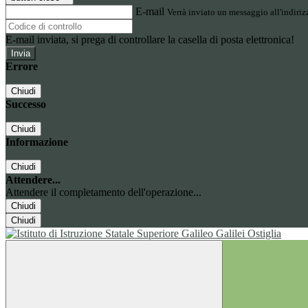
E-mail
Verrà inviato un messaggio all'indirizz
E-mail inviata, si prega di controllare la casella di posta elettronica!
Errore
Chiudi
Successo
Chiudi
Informazione
Chiudi
Attendere...
Attendere il completamento dell'operazione...
Chiudi
Chiudi