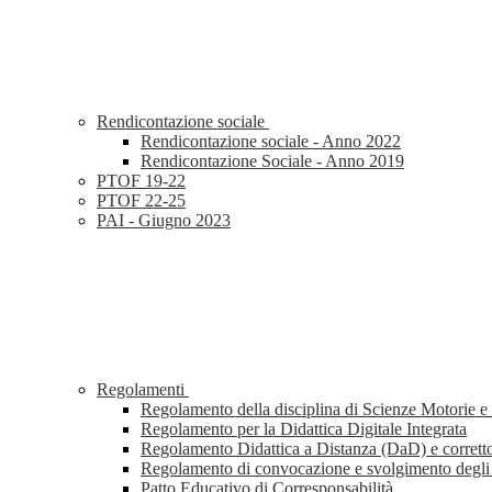
Rendicontazione sociale
Rendicontazione sociale - Anno 2022
Rendicontazione Sociale - Anno 2019
PTOF 19-22
PTOF 22-25
PAI - Giugno 2023
Regolamenti
Regolamento della disciplina di Scienze Motorie e
Regolamento per la Didattica Digitale Integrata
Regolamento Didattica a Distanza (DaD) e corretto
Regolamento di convocazione e svolgimento deg
Patto Educativo di Corresponsabilità