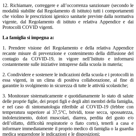
12. Richiamare, correggere e all’occorrenza sanzionare (secondo le
modalità stabilite dal Regolamento di istituto) tutti i comportamenti
che violino le prescrizioni igienico sanitarie previste dalla normativa
vigente, dal Regolamento di istituto e relativa Appendice e dai
Protocolli COVID vigenti.
La famiglia si impegna a:
1. Prendere visione del Regolamento e della relativa Appendice
recante misure di prevenzione e contenimento della diffusione del
contagio da COVID-19, in vigore nell’Istituto e informarsi
costantemente sulle iniziative intraprese dalla scuola in materia;
2. Condividere e sostenere le indicazioni della scuola e i protocolli in
essa vigenti, in un clima di positiva collaborazione, al fine di
garantire lo svolgimento in sicurezza di tutte le attività scolastiche;
3. Monitorare sistematicamente e quotidianamente lo stato di salute
delle proprie figlie, dei propri figli e degli altri membri della famiglia,
e nel caso di sintomatologia riferibile al COVID-19 (febbre con
temperatura superiore ai 37,5°C, brividi, tosse secca, spossatezza,
indolenzimento, dolori muscolari, diarrea, perdita del gusto e/o
dell’olfatto, difficoltà respiratorie o fiato corto), tenerli a casa e
informare immediatamente il proprio medico di famiglia o la guardia
medica seguendone le indicazioni e le disposizioni;