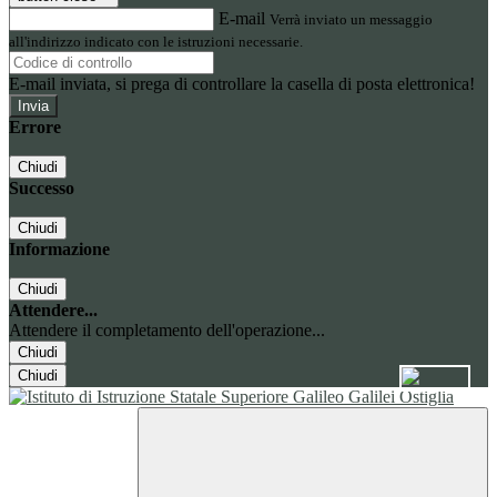
E-mail
Verrà inviato un messaggio
all'indirizzo indicato con le istruzioni necessarie.
E-mail inviata, si prega di controllare la casella di posta elettronica!
Errore
Chiudi
Successo
Chiudi
Informazione
Chiudi
Attendere...
Attendere il completamento dell'operazione...
Chiudi
Chiudi