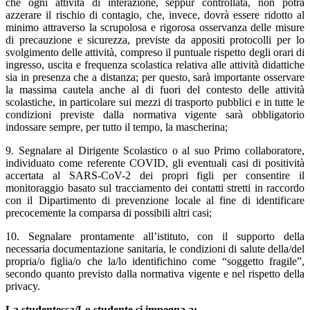
che ogni attività di interazione, seppur controllata, non potrà
azzerare il rischio di contagio, che, invece, dovrà essere ridotto al
minimo attraverso la scrupolosa e rigorosa osservanza delle misure
di precauzione e sicurezza, previste da appositi protocolli per lo
svolgimento delle attività, compreso il puntuale rispetto degli orari di
ingresso, uscita e frequenza scolastica relativa alle attività didattiche
sia in presenza che a distanza; per questo, sarà importante osservare
la massima cautela anche al di fuori del contesto delle attività
scolastiche, in particolare sui mezzi di trasporto pubblici e in tutte le
condizioni previste dalla normativa vigente sarà obbligatorio
indossare sempre, per tutto il tempo, la mascherina;
9. Segnalare al Dirigente Scolastico o al suo Primo collaboratore,
individuato come referente COVID, gli eventuali casi di positività
accertata al SARS-CoV-2 dei propri figli per consentire il
monitoraggio basato sul tracciamento dei contatti stretti in raccordo
con il Dipartimento di prevenzione locale al fine di identificare
precocemente la comparsa di possibili altri casi;
10. Segnalare prontamente all’istituto, con il supporto della
necessaria documentazione sanitaria, le condizioni di salute della/del
propria/o figlia/o che la/lo identifichino come “soggetto fragile”,
secondo quanto previsto dalla normativa vigente e nel rispetto della
privacy.
La studentessa/Lo studente si impegna a: