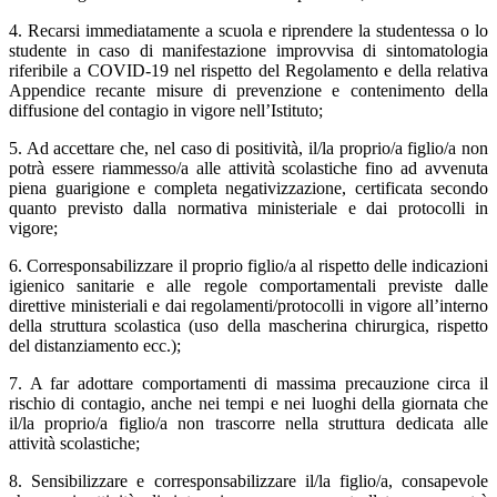
4. Recarsi immediatamente a scuola e riprendere la studentessa o lo
studente in caso di manifestazione improvvisa di sintomatologia
riferibile a COVID-19 nel rispetto del Regolamento e della relativa
Appendice recante misure di prevenzione e contenimento della
diffusione del contagio in vigore nell’Istituto;
5. Ad accettare che, nel caso di positività, il/la proprio/a figlio/a non
potrà essere riammesso/a alle attività scolastiche fino ad avvenuta
piena guarigione e completa negativizzazione, certificata secondo
quanto previsto dalla normativa ministeriale e dai protocolli in
vigore;
6. Corresponsabilizzare il proprio figlio/a al rispetto delle indicazioni
igienico sanitarie e alle regole comportamentali previste dalle
direttive ministeriali e dai regolamenti/protocolli in vigore all’interno
della struttura scolastica (uso della mascherina chirurgica, rispetto
del distanziamento ecc.);
7. A far adottare comportamenti di massima precauzione circa il
rischio di contagio, anche nei tempi e nei luoghi della giornata che
il/la proprio/a figlio/a non trascorre nella struttura dedicata alle
attività scolastiche;
8. Sensibilizzare e corresponsabilizzare il/la figlio/a, consapevole