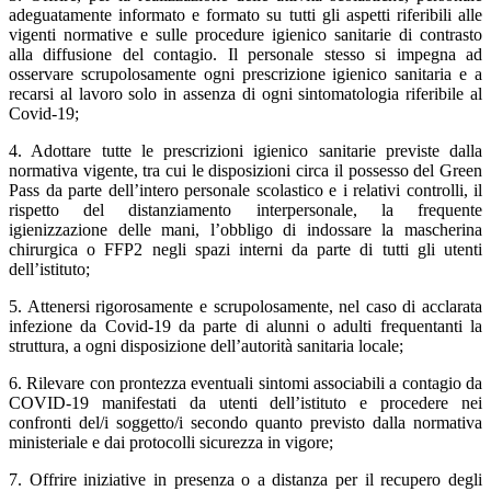
adeguatamente informato e formato su tutti gli aspetti riferibili alle
vigenti normative e sulle procedure igienico sanitarie di contrasto
alla diffusione del contagio. Il personale stesso si impegna ad
osservare scrupolosamente ogni prescrizione igienico sanitaria e a
recarsi al lavoro solo in assenza di ogni sintomatologia riferibile al
Covid-19;
4. Adottare tutte le prescrizioni igienico sanitarie previste dalla
normativa vigente, tra cui le disposizioni circa il possesso del Green
Pass da parte dell’intero personale scolastico e i relativi controlli, il
rispetto del distanziamento interpersonale, la frequente
igienizzazione delle mani, l’obbligo di indossare la mascherina
chirurgica o FFP2 negli spazi interni da parte di tutti gli utenti
dell’istituto;
5. Attenersi rigorosamente e scrupolosamente, nel caso di acclarata
infezione da Covid-19 da parte di alunni o adulti frequentanti la
struttura, a ogni disposizione dell’autorità sanitaria locale;
6. Rilevare con prontezza eventuali sintomi associabili a contagio da
COVID-19 manifestati da utenti dell’istituto e procedere nei
confronti del/i soggetto/i secondo quanto previsto dalla normativa
ministeriale e dai protocolli sicurezza in vigore;
7. Offrire iniziative in presenza o a distanza per il recupero degli