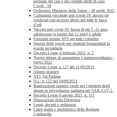
gestione dei casi e dei contatti stretti di caso
Covid - 19
Ordinanza Ministero della Salute - 28 aprile 2022
Campagna vaccinale anti covid-19: ancora un
weekend con accesso libero per tutte le fasce
d’età
Vaccini anti covid-19: fascia di età 5 -11 anni,
adolescenti (a partire dai 12 anni) e adulti
Funzioni portale ATS per tutti i cittadini
Sinossi delle regole per studenti frequentanti la
scuola secondaria
Decreto-Legge 4 febbraio 2022, n. 5
Nuove misure di quarantena e autosorveglianza -
04/02/2022
Decreto Legge n.127 del 21/09/2021
Alunni stranieri
ATS Val Padana
D.L. n.122 del 10/09/2021
Riattivazione numero verde per i genitori degli
alunni in sorveglianza sanitaria per SAR-CoV-2.
Decreto-Legge 6 agosto 2021, n. 111
Disposizioni della Dirigenza
Leggi, decreti e ordinanze
Linee guida e modulistica della Regione
Lombardia