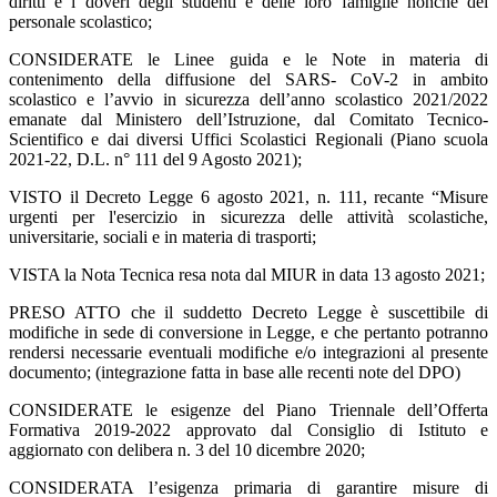
diritti e i doveri degli studenti e delle loro famiglie nonché del
personale scolastico;
CONSIDERATE le Linee guida e le Note in materia di
contenimento della diffusione del SARS- CoV-2 in ambito
scolastico e l’avvio in sicurezza dell’anno scolastico 2021/2022
emanate dal Ministero dell’Istruzione, dal Comitato Tecnico-
Scientifico e dai diversi Uffici Scolastici Regionali (Piano scuola
2021-22, D.L. n° 111 del 9 Agosto 2021);
VISTO il Decreto Legge 6 agosto 2021, n. 111, recante “Misure
urgenti per l'esercizio in sicurezza delle attività scolastiche,
universitarie, sociali e in materia di trasporti;
VISTA la Nota Tecnica resa nota dal MIUR in data 13 agosto 2021;
PRESO ATTO che il suddetto Decreto Legge è suscettibile di
modifiche in sede di conversione in Legge, e che pertanto potranno
rendersi necessarie eventuali modifiche e/o integrazioni al presente
documento; (integrazione fatta in base alle recenti note del DPO)
CONSIDERATE le esigenze del Piano Triennale dell’Offerta
Formativa 2019-2022 approvato dal Consiglio di Istituto e
aggiornato con delibera n. 3 del 10 dicembre 2020;
CONSIDERATA l’esigenza primaria di garantire misure di