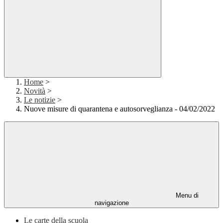
Home
>
Novità
>
Le notizie
>
Nuove misure di quarantena e autosorveglianza - 04/02/2022
Menu di
navigazione
Le carte della scuola