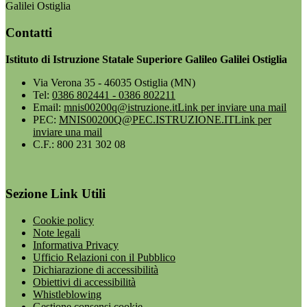
Galilei Ostiglia
Contatti
Istituto di Istruzione Statale Superiore Galileo Galilei Ostiglia
Via Verona 35 - 46035 Ostiglia (MN)
Tel:
0386 802441 - 0386 802211
Email:
mnis00200q@istruzione.it
Link per inviare una mail
PEC:
MNIS00200Q@PEC.ISTRUZIONE.IT
Link per
inviare una mail
C.F.: 800 231 302 08
Sezione Link Utili
Cookie policy
Note legali
Informativa Privacy
Ufficio Relazioni con il Pubblico
Dichiarazione di accessibilità
Obiettivi di accessibilità
Whistleblowing
Gestione consensi cookie