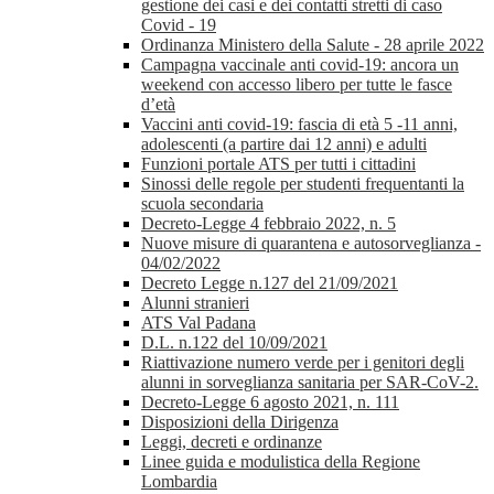
gestione dei casi e dei contatti stretti di caso
Covid - 19
Ordinanza Ministero della Salute - 28 aprile 2022
Campagna vaccinale anti covid-19: ancora un
weekend con accesso libero per tutte le fasce
d’età
Vaccini anti covid-19: fascia di età 5 -11 anni,
adolescenti (a partire dai 12 anni) e adulti
Funzioni portale ATS per tutti i cittadini
Sinossi delle regole per studenti frequentanti la
scuola secondaria
Decreto-Legge 4 febbraio 2022, n. 5
Nuove misure di quarantena e autosorveglianza -
04/02/2022
Decreto Legge n.127 del 21/09/2021
Alunni stranieri
ATS Val Padana
D.L. n.122 del 10/09/2021
Riattivazione numero verde per i genitori degli
alunni in sorveglianza sanitaria per SAR-CoV-2.
Decreto-Legge 6 agosto 2021, n. 111
Disposizioni della Dirigenza
Leggi, decreti e ordinanze
Linee guida e modulistica della Regione
Lombardia