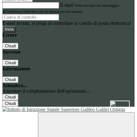
E-mail
Verrà inviato un messaggio
all'indirizzo indicato con le istruzioni necessarie.
E-mail inviata, si prega di controllare la casella di posta elettronica!
Errore
Chiudi
Successo
Chiudi
Informazione
Chiudi
Attendere...
Attendere il completamento dell'operazione...
Chiudi
Chiudi