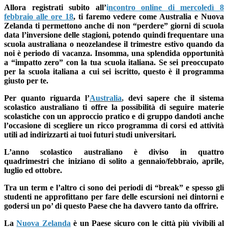
Allora registrati subito all’
i
ncontro online di mercoledì 8
febbraio alle ore 18
, ti faremo vedere come Australia e Nuova
Zelanda
ti permettono anche di non “perdere” giorni di scuola
data l’inversione delle stagioni, potendo
quindi frequentare una
scuola australiana o neozelandese il
trimestre estivo
quando da
noi è periodo di vacanza. Insomma, una
splendida opportunità
a “impatto zero” con la tua scuola italiana.
Se sei preoccupato
per la scuola italiana a cui sei iscritto, questo è il programma
giusto per te.
Per quanto riguarda
l’
Australia
,
devi sapere che il sistema
scolastico australiano ti offre la
possibilità di seguire materie
scolastiche con un approccio pratico e di gruppo
dandoti anche
l’occasione di scegliere un ricco programma di corsi ed attività
utili ad indirizzarti ai tuoi futuri studi universitari.
L’
anno scolastico australiano è diviso in quattro
quadrimestri
che iniziano di solito a gennaio/febbraio, aprile,
luglio ed ottobre.
Tra un term e l’altro ci sono dei periodi di “break” e spesso gli
studenti ne approfittano per fare delle escursioni nei dintorni e
godersi un po’ di questo Paese che ha davvero tanto da offrire.
La
Nuova Zelanda
è un
Paese sicuro con le città più vivibili al