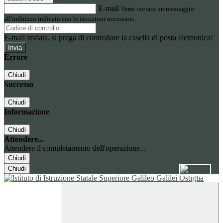
E-mail
Verrà inviato un messaggio
all'indirizzo indicato con le istruzioni necessarie.
E-mail inviata, si prega di controllare la casella di posta elettronica!
Errore
Chiudi
Successo
Chiudi
Informazione
Chiudi
Attendere...
Attendere il completamento dell'operazione...
Chiudi
Chiudi