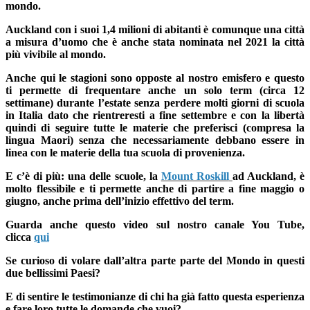
mondo.
Auckland con i suoi 1,4 milioni di abitanti è comunque una città
a misura d’uomo che è anche stata nominata nel 2021 la
città
più vivibile al mondo
.
Anche qui le stagioni sono opposte al nostro emisfero e questo
ti
permette di frequentare anche un solo term (circa 12
settimane) durante l’estate
senza perdere molti giorni di scuola
in Italia dato che rientreresti a fine settembre e con la libertà
quindi di seguire tutte le materie che preferisci (compresa la
lingua Maori) senza che necessariamente debbano essere in
linea con le materie della tua scuola di provenienza.
E c’è di più:
una delle scuole, la
Mount Roskill
ad Auckland, è
molto flessibile e ti permette anche di partire a fine maggio o
giugno, anche prima dell’inizio effettivo del term.
Guarda anche questo video sul nostro canale You Tube,
clicca
qui
Se curioso di volare dall’altra parte parte del Mondo in questi
due bellissimi Paesi?
E di sentire le testimonianze di chi ha già fatto questa esperienza
e fare loro tutte le domande che vuoi?