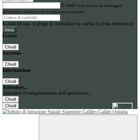
E-mail
Verrà inviato un messaggio
all'indirizzo indicato con le istruzioni necessarie.
E-mail inviata, si prega di controllare la casella di posta elettronica!
Errore
Chiudi
Successo
Chiudi
Informazione
Chiudi
Attendere...
Attendere il completamento dell'operazione...
Chiudi
Chiudi