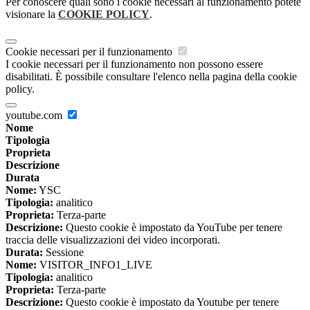
Per conoscere quali sono i cookie necessari al funzionamento potete
visionare la
COOKIE POLICY
.
Cookie necessari per il funzionamento
I cookie necessari per il funzionamento non possono essere
disabilitati. È possibile consultare l'elenco nella pagina della cookie
policy.
youtube.com
Nome
Tipologia
Proprieta
Descrizione
Durata
Nome:
YSC
Tipologia:
analitico
Proprieta:
Terza-parte
Descrizione:
Questo cookie è impostato da YouTube per tenere
traccia delle visualizzazioni dei video incorporati.
Durata:
Sessione
Nome:
VISITOR_INFO1_LIVE
Tipologia:
analitico
Proprieta:
Terza-parte
Descrizione:
Questo cookie è impostato da Youtube per tenere