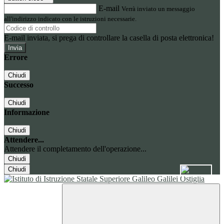
E-mail
Verrà inviato un messaggio
all'indirizzo indicato con le istruzioni necessarie.
E-mail inviata, si prega di controllare la casella di posta elettronica!
Errore
Chiudi
Successo
Chiudi
Informazione
Chiudi
Attendere...
Attendere il completamento dell'operazione...
Chiudi
Chiudi