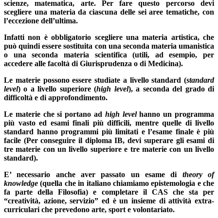
scienze, matematica, arte.
Per fare questo percorso devi
scegliere una materia da ciascuna delle sei aree tematiche, con
l’eccezione dell’ultima.
Infatti non è obbligatorio scegliere una materia artistica, che
può quindi essere sostituita con una seconda materia umanistica
o una seconda materia scientifica (utili, ad esempio, per
accedere alle facoltà di Giurisprudenza o di Medicina).
Le materie possono essere studiate a livello standard (
standard
level
) o a livello superiore (
high level
), a seconda del grado di
difficoltà e di approfondimento.
Le materie che si portano ad
high level
hanno un programma
più vasto ed esami finali più difficili, mentre quelle di livello
standard hanno programmi più limitati e l’esame finale è più
facile (Per conseguire il diploma IB, devi superare gli esami di
tre materie con un livello superiore e tre materie con un livello
standard).
E’ necessario anche aver passato un esame di
theory of
knowledge
(quella che in italiano chiamiamo epistemologia e che
fa parte della Filosofia) e completare il CAS che sta per
“creatività, azione, servizio” ed è un insieme di attività extra-
curriculari che prevedono arte, sport e volontariato.