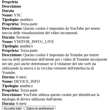
Proprieta
Descrizione
Durata
Nome:
YSC
Tipologia:
analitico
Proprieta:
Terza-parte
Descrizione:
Questo cookie è impostato da YouTube per tenere
traccia delle visualizzazioni dei video incorporati.
Durata:
Sessione
Nome:
VISITOR_INFO1_LIVE
Tipologia:
analitico
Proprieta:
Terza-parte
Descrizione:
Questo cookie è impostato da Youtube per tenere
traccia delle preferenze dell'utente per i video di Youtube incorporati
nei siti; può anche determinare se il visitatore del sito web sta
utilizzando la nuova o la vecchia versione dell'interfaccia di
Youtube.
Durata:
6 mesi
Nome:
DEVICE_INFO
Tipologia:
analitico
Proprieta:
Terza-parte
Descrizione:
YouTube utilizza questo cookie per identificare la
tipologia di device utilizzata dall'utente.
Durata:
6 mesi
Accetta tutti
Salva le preferenze