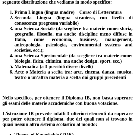
seguente distribuzione che vediamo in modo specifico:
Prima Lingua
(lingua madre) – Corso di Letteratura
Seconda Lingua
(lingua straniera, con livello di
conoscenza pregressa variabile)
una
Scienza Sociale
(da scegliere tra materie come: storia,
geografia, filosofia, ma anche discipline meno diffuse in
Italia, come economia, business, management,
antropologia, psicologia, environmental systems and
societies, ecc.);
una
Scienza Sperimentale
(da scegliere tra materie come:
biologia, fisica, chimica, ma anche design, sport, ecc.)
Matematica
(a 3 possibili diversi livelli)
Arte o Materia a scelta
tra: arte, cinema, danza, musica,
teatro o un’altra materia a scelta dai gruppi precedenti
Nello specifico, per ottenere il Diploma IB, non basta superare
gli esami delle materie accademiche con buona votazione.
L’istruzione IB prevede infatti 3 ulteriori elementi da superare
per poter ottenere il diploma, due dei quali non si trovano in
quasi nessun altro sistema scolastico al mondo:
Theory of Knowledge (TOK)