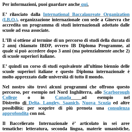
Per informazioni, puoi guardare anche
qui
.
E’ rilasciato dalla
International Baccalaureate Organization
(I.B.O.)
,
organizzazione internazionale con sede a Ginevra che
accredita un programma di studi internazionali adottato dalle
scuole ad essa associate.
L’IB si ottiene al termine di un percorso di studi della durata di
2 ann
i
chiamato
IBDP
, ovvero
IB Diploma Programme
, al
quale si può accedere dopo 3 anni (ma potenzialmente anche 2)
di scuole superiori italiane.
E’ quindi un corso di studi equivalente all’ultimo biennio delle
scuole superiori italiane e questo Diploma
internazionale è
molto apprezzato dalle università di tutto il mondo.
Nel nostro sito trovi alcuni programmi che offrono questo
percorso, per esempio nel Nord Inghilterra, allo
Scarborough
College
o in
Canada
ad esempio nel
Distretto
di
Delta,
Langley
,
Saanich
,
Nuova Scozia
ed altre
possibilità; per scoprire di più prenota una
consulenza
approfondita
con noi.
Il Baccelierato Internazionale è’ articolato in sei aree
tematiche
:
letteratura, seconda lingua, materie umanistiche,