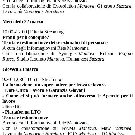
A cura degli Informagiovani Rete Mantovana
Con la collaborazione di: Evosolution
Mantova
, Gi group
Suzzara
,
Lavoropiù
Mantova e Novellara
Mercoledì 22 marzo
10.00 -12.00 | Diretta Streaming
Pronti per il colloquio?
Teoria e testimonianze dei selezionatori di personale
A cura degli Informagiovani Rete Mantovana
Con la collaborazione di: Synergie
Mantova
, Relizont
Poggio
Rusco
, Studio Iaquinto
Mantova,
Humangest
Suzzara
Giovedì 23 marzo
9.30 -12.30 | Diretta Streaming
La formazione: un super potere per trovare lavoro
- Dote Unica Lavoro e Garanzia Giovani
- Come ci si può formare anche attraverso le Agenzie per il
lavoro
- Its e Ifts
- Piattaforma LTO
Teoria e testimonianze
A cura degli Informagiovani Rete Mantovana
Con la collaborazione di: For.Ma
Mantova
, Maw
Mantova
,
Lavoropiù
Mantova e Novellara
, IFOA
Mantova
, LTO
Mantova