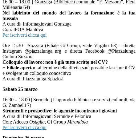
16.00 – 18.00 | Gonzaga (Biblioteca comunale “F. Messora”, Fiera
Millenaria 64)
Nel labirinto del mondo del lavoro la formazione è la tua
bussola
A cura di: Informagiovani Gonzaga
Con: IFOA Mantova
Per iscriverti clicca qui
Ore 15:30 | Suzzara (Filiale Gi Group, viale Virgilio 63) – diretta
Instagram @piazzalunga_nrg e diretta Facebook @Piazzalunga
Cultura Suzzara
Colloquio di lavoro: non è già tutto scritto nel CV?
+ Filiale aperta:
al termine della diretta sarà possibile lasciare il CV
e svolgere un colloquio conoscitivo
A cura di: Piazzalunga Spazio-i
Sabato 25 marzo
16.30 – 18.00 | Sermide (L’approdo biblioteca e servizi culturali, via
G. Zambelli 7)
Strumenti e prospettive: le agenzie incontrano i giovani
A cura di: Informagiovani Sermide e Felonica
Con: Adecco
Ostiglia
, Gi Group
Mirandola
Per iscriverti clicca qui
Domenica 26 marzo