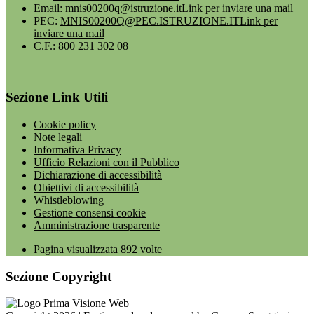
Email:
mnis00200q@istruzione.it
Link per inviare una mail
PEC:
MNIS00200Q@PEC.ISTRUZIONE.IT
Link per
inviare una mail
C.F.: 800 231 302 08
Sezione Link Utili
Cookie policy
Note legali
Informativa Privacy
Ufficio Relazioni con il Pubblico
Dichiarazione di accessibilità
Obiettivi di accessibilità
Whistleblowing
Gestione consensi cookie
Amministrazione trasparente
Pagina visualizzata
892
volte
Sezione Copyright