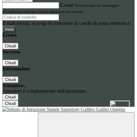
E-mail
Verrà inviato un messaggio
all'indirizzo indicato con le istruzioni necessarie.
E-mail inviata, si prega di controllare la casella di posta elettronica!
Errore
Chiudi
Successo
Chiudi
Informazione
Chiudi
Attendere...
Attendere il completamento dell'operazione...
Chiudi
Chiudi