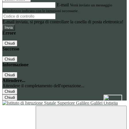
E-mail
Verrà inviato un messaggio
all'indirizzo indicato con le istruzioni necessarie.
E-mail inviata, si prega di controllare la casella di posta elettronica!
Errore
Chiudi
Successo
Chiudi
Informazione
Chiudi
Attendere...
Attendere il completamento dell'operazione...
Chiudi
Chiudi