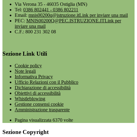
Via Verona 35 - 46035 Ostiglia (MN)
Tel:
0386 802441 - 0386 802211
Email:
mnis00200q@istruzione.it
Link per inviare una mail
PEC:
MNIS00200Q@PEC.ISTRUZIONE.IT
Link per
inviare una mail
C.F.: 800 231 302 08
Sezione Link Utili
Cookie policy
Note legali
Informativa Privacy
Ufficio Relazioni con il Pubblico
Dichiarazione di accessibilità
Obiettivi di accessibilità
Whistleblowing
Gestione consensi cookie
Amministrazione trasparente
Pagina visualizzata
6370
volte
Sezione Copyright