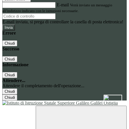
E-mail
Verrà inviato un messaggio
all'indirizzo indicato con le istruzioni necessarie.
E-mail inviata, si prega di controllare la casella di posta elettronica!
Errore
Chiudi
Successo
Chiudi
Informazione
Chiudi
Attendere...
Attendere il completamento dell'operazione...
Chiudi
Chiudi