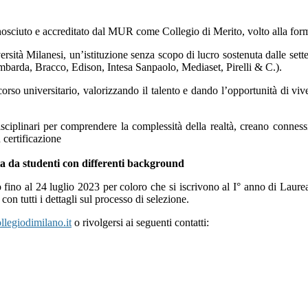
osciuto e accreditato dal MUR come Collegio di Merito, volto alla forma
rsità Milanesi, un’istituzione senza scopo di lucro sostenuta dalle sette
rda, Bracco, Edison, Intesa Sanpaolo, Mediaset, Pirelli & C.).
o universitario, valorizzando il talento e dando l’opportunità di viver
isciplinari per comprendere la complessità della realtà, creano conness
 certificazione
a da studenti con differenti background
no al 24 luglio 2023 per coloro che si iscrivono al I° anno di Laure
con tutti i dettagli sul processo di selezione.
legiodimilano.it
o rivolgersi ai seguenti contatti: