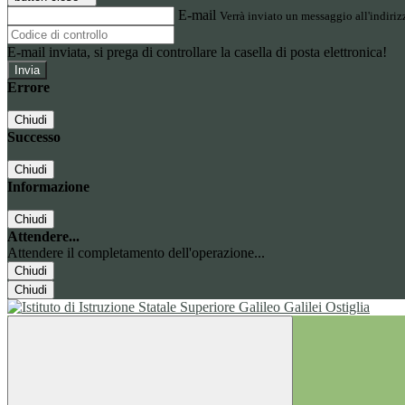
E-mail
Verrà inviato un messaggio all'indirizz
E-mail inviata, si prega di controllare la casella di posta elettronica!
Errore
Chiudi
Successo
Chiudi
Informazione
Chiudi
Attendere...
Attendere il completamento dell'operazione...
Chiudi
Chiudi