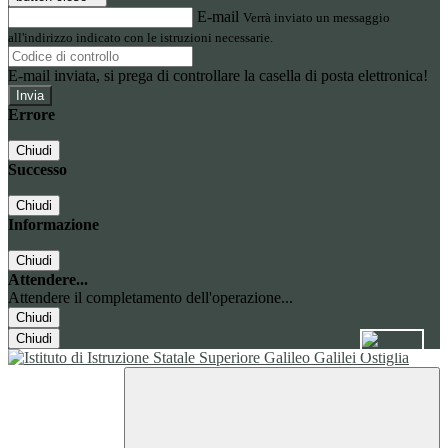
E-mail
Verrà inviato un messaggio
all'indirizzo indicato con le istruzioni necessarie.
E-mail inviata, si prega di controllare la casella di posta elettronica!
Errore
Chiudi
Successo
Chiudi
Informazione
Chiudi
Attendere...
Attendere il completamento dell'operazione...
Chiudi
Chiudi