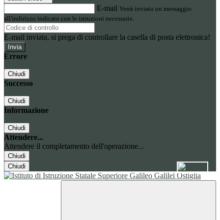
E-mail
Verrà inviato un messaggio
all'indirizzo indicato con le istruzioni necessarie.
E-mail inviata, si prega di controllare la casella di posta elettronica!
Errore
Chiudi
Successo
Chiudi
Informazione
Chiudi
Attendere...
Attendere il completamento dell'operazione...
Chiudi
Chiudi