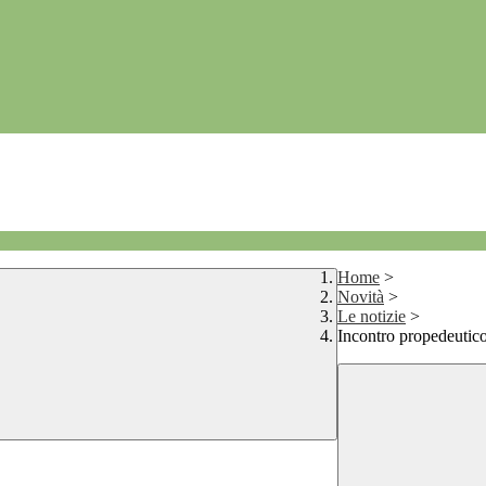
Home
>
Novità
>
Le notizie
>
Incontro propedeutico