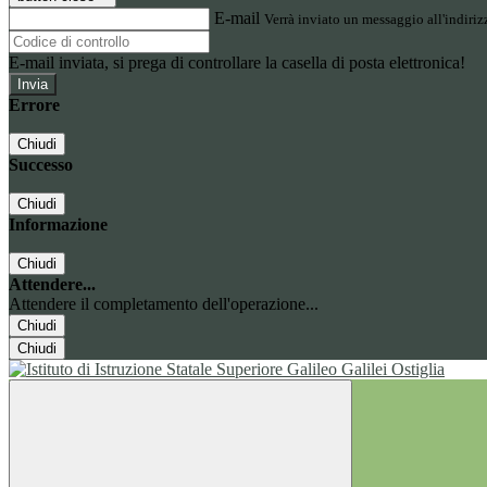
E-mail
Verrà inviato un messaggio all'indirizz
E-mail inviata, si prega di controllare la casella di posta elettronica!
Errore
Chiudi
Successo
Chiudi
Informazione
Chiudi
Attendere...
Attendere il completamento dell'operazione...
Chiudi
Chiudi