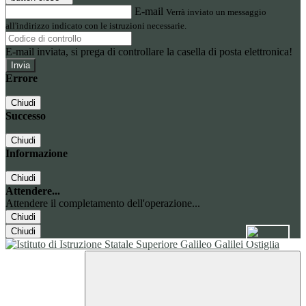
E-mail
Verrà inviato un messaggio
all'indirizzo indicato con le istruzioni necessarie.
E-mail inviata, si prega di controllare la casella di posta elettronica!
Errore
Chiudi
Successo
Chiudi
Informazione
Chiudi
Attendere...
Attendere il completamento dell'operazione...
Chiudi
Chiudi