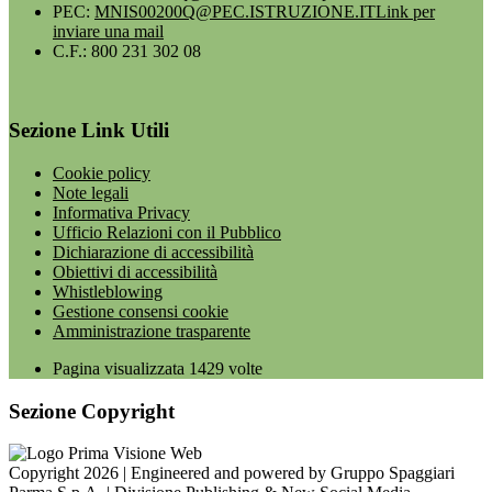
PEC:
MNIS00200Q@PEC.ISTRUZIONE.IT
Link per
inviare una mail
C.F.: 800 231 302 08
Sezione Link Utili
Cookie policy
Note legali
Informativa Privacy
Ufficio Relazioni con il Pubblico
Dichiarazione di accessibilità
Obiettivi di accessibilità
Whistleblowing
Gestione consensi cookie
Amministrazione trasparente
Pagina visualizzata
1429
volte
Sezione Copyright
Copyright 2026 | Engineered and powered by Gruppo Spaggiari