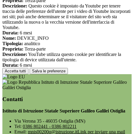
Proprieta:
Terza-parte
Descrizione:
Questo cookie è impostato da Youtube per tenere
traccia delle preferenze dell'utente per i video di Youtube incorporati
nei siti; può anche determinare se il visitatore del sito web sta
utilizzando la nuova o la vecchia versione dell'interfaccia di
Youtube.
Durata:
6 mesi
Nome:
DEVICE_INFO
Tipologia:
analitico
Proprieta:
Terza-parte
Descrizione:
YouTube utilizza questo cookie per identificare la
tipologia di device utilizzata dall'utente.
Durata:
6 mesi
Accetta tutti
Salva le preferenze
Istituto di Istruzione Statale Superiore Galileo
Galilei Ostiglia
Contatti
Istituto di Istruzione Statale Superiore Galileo Galilei Ostiglia
Via Verona 35 - 46035 Ostiglia (MN)
Tel:
0386 802441 - 0386 802211
Email:
mnis00200q@istruzione.it
Link per inviare una mail