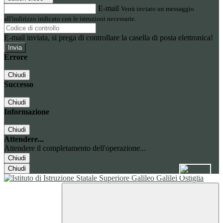
E-mail
Verrà inviato un messaggio
all'indirizzo indicato con le istruzioni necessarie.
E-mail inviata, si prega di controllare la casella di posta elettronica!
Errore
Chiudi
Successo
Chiudi
Informazione
Chiudi
Attendere...
Attendere il completamento dell'operazione...
Chiudi
Chiudi