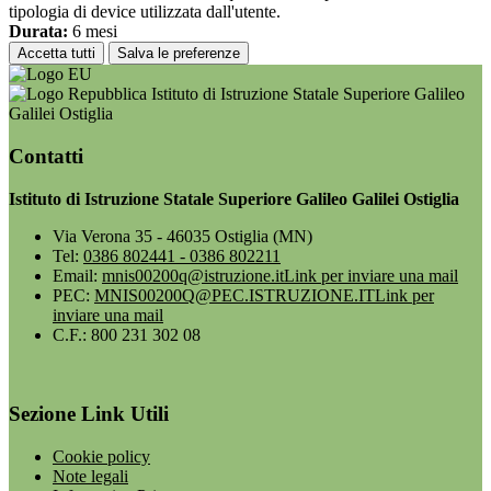
tipologia di device utilizzata dall'utente.
Durata:
6 mesi
Accetta tutti
Salva le preferenze
Istituto di Istruzione Statale Superiore Galileo
Galilei Ostiglia
Contatti
Istituto di Istruzione Statale Superiore Galileo Galilei Ostiglia
Via Verona 35 - 46035 Ostiglia (MN)
Tel:
0386 802441 - 0386 802211
Email:
mnis00200q@istruzione.it
Link per inviare una mail
PEC:
MNIS00200Q@PEC.ISTRUZIONE.IT
Link per
inviare una mail
C.F.: 800 231 302 08
Sezione Link Utili
Cookie policy
Note legali