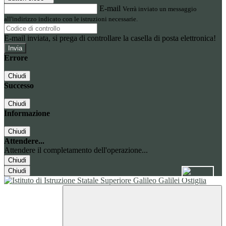
E-mail
Verrà inviato un messaggio
all'indirizzo indicato con le istruzioni necessarie.
E-mail inviata, si prega di controllare la casella di posta elettronica!
Errore
Chiudi
Successo
Chiudi
Informazione
Chiudi
Attendere...
Attendere il completamento dell'operazione...
Chiudi
Chiudi