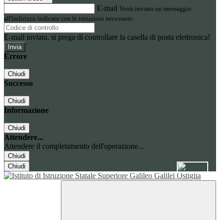
E-mail
Verrà inviato un messaggio
all'indirizzo indicato con le istruzioni necessarie.
E-mail inviata, si prega di controllare la casella di posta elettronica!
Errore
Chiudi
Successo
Chiudi
Informazione
Chiudi
Attendere...
Attendere il completamento dell'operazione...
Chiudi
Chiudi