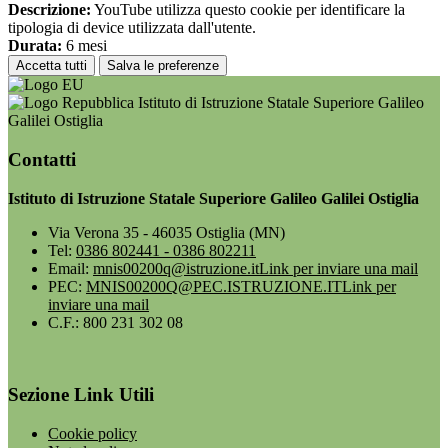
Descrizione:
YouTube utilizza questo cookie per identificare la
tipologia di device utilizzata dall'utente.
Durata:
6 mesi
Accetta tutti
Salva le preferenze
Istituto di Istruzione Statale Superiore Galileo
Galilei Ostiglia
Contatti
Istituto di Istruzione Statale Superiore Galileo Galilei Ostiglia
Via Verona 35 - 46035 Ostiglia (MN)
Tel:
0386 802441 - 0386 802211
Email:
mnis00200q@istruzione.it
Link per inviare una mail
PEC:
MNIS00200Q@PEC.ISTRUZIONE.IT
Link per
inviare una mail
C.F.: 800 231 302 08
Sezione Link Utili
Cookie policy