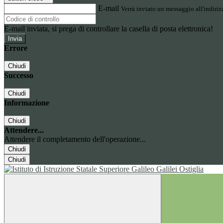
E-mail
Verrà inviato un messaggio all'indirizz
E-mail inviata, si prega di controllare la casella di posta elettronica!
Errore
Chiudi
Successo
Chiudi
Informazione
Chiudi
Attendere...
Attendere il completamento dell'operazione...
Chiudi
Chiudi