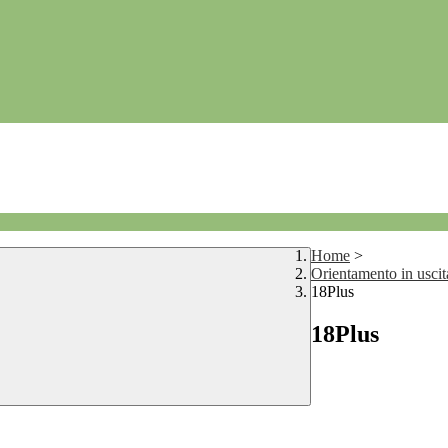
Home
>
Orientamento in uscit
18Plus
18Plus