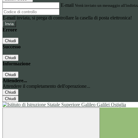
E-mail
Verrà inviato un messaggio all'indirizz
E-mail inviata, si prega di controllare la casella di posta elettronica!
Errore
Chiudi
Successo
Chiudi
Informazione
Chiudi
Attendere...
Attendere il completamento dell'operazione...
Chiudi
Chiudi