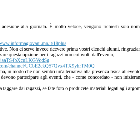
di adesione alla giornata. È molto veloce, vengono richiesti solo 
www.informagiovani.mn.it/
18plus
ve. Non ci serve invece ricevere prima vostri elenchi alunni, ringraziam
lizzare questa opzione per i ragazzi non coinvolti dall'evento,
4aaTS4bXcuLKGVodSg
om/channel/
UCbE2ekQ57Qvx4TX9yhrTM0Q
a, in modo che non sembri un'alternativa alla presenza fisica all'evento
e devono partecipare agli eventi, che - come concordato - non inizieran
taggare dai ragazzi, se fate foto o producete materiali legati agli argome