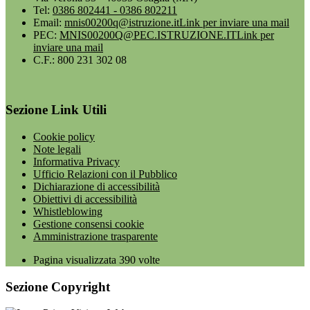
Tel:
0386 802441 - 0386 802211
Email:
mnis00200q@istruzione.it
Link per inviare una mail
PEC:
MNIS00200Q@PEC.ISTRUZIONE.IT
Link per
inviare una mail
C.F.: 800 231 302 08
Sezione Link Utili
Cookie policy
Note legali
Informativa Privacy
Ufficio Relazioni con il Pubblico
Dichiarazione di accessibilità
Obiettivi di accessibilità
Whistleblowing
Gestione consensi cookie
Amministrazione trasparente
Pagina visualizzata
390
volte
Sezione Copyright