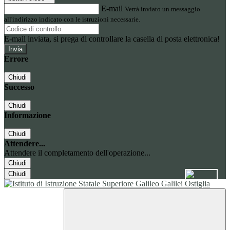
E-mail
Verrà inviato un messaggio
all'indirizzo indicato con le istruzioni necessarie.
E-mail inviata, si prega di controllare la casella di posta elettronica!
Errore
Chiudi
Successo
Chiudi
Informazione
Chiudi
Attendere...
Attendere il completamento dell'operazione...
Chiudi
Chiudi