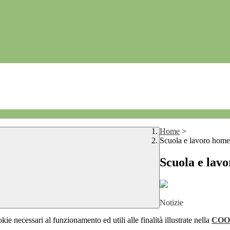
Home
>
Scuola e lavoro home
Scuola e lav
Notizie
kie necessari al funzionamento ed utili alle finalità illustrate nella
COO