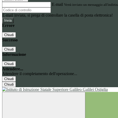
E-mail
Verrà inviato un messaggio all'indirizz
E-mail inviata, si prega di controllare la casella di posta elettronica!
Errore
Chiudi
Successo
Chiudi
Informazione
Chiudi
Attendere...
Attendere il completamento dell'operazione...
Chiudi
Chiudi