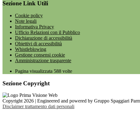
Sezione Link Utili
Cookie policy
Note legali
Informativa Privacy
Ufficio Relazioni con il Pubblico
Dichiarazione di accessibilità
Obiettivi di accessibilità
Whistleblowing
Gestione consensi cookie
Amministrazione trasparente
Pagina visualizzata
588
volte
Sezione Copyright
Copyright 2026 | Engineered and powered by Gruppo Spaggiari Parm
Disclaimer trattamento dati personali