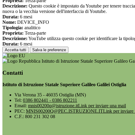
Proprieta:
Terza-parte
Descrizione:
Questo cookie è impostato da Youtube per tenere traccia de
nuova o la vecchia versione dell'interfaccia di Youtube.
Durata:
6 mesi
Nome:
DEVICE_INFO
Tipologia:
analitico
Proprieta:
Terza-parte
Descrizione:
YouTube utilizza questo cookie per identificare la tipologi
Durata:
6 mesi
Accetta tutti
Salva le preferenze
Istituto di Istruzione Statale Superiore Galileo Gal
Contatti
Istituto di Istruzione Statale Superiore Galileo Galilei Ostiglia
Via Verona 35 - 46035 Ostiglia (MN)
Tel:
0386 802441 - 0386 802211
Email:
mnis00200q@istruzione.it
Link per inviare una mail
PEC:
MNIS00200Q@PEC.ISTRUZIONE.IT
Link per inviare
C.F.: 800 231 302 08