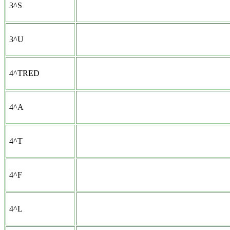
3^S
3^U
4^TRED
4^A
4^T
4^F
4^L