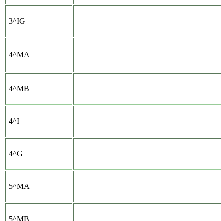
3^IG
4^MA
4^MB
4^I
4^G
5^MA
5^MB