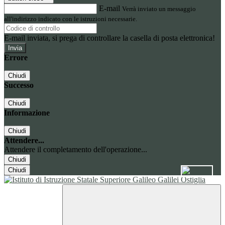
E-mail
Verrà inviato un messaggio
all'indirizzo indicato con le istruzioni necessarie.
E-mail inviata, si prega di controllare la casella di posta elettronica!
Errore
Chiudi
Successo
Chiudi
Informazione
Chiudi
Attendere...
Attendere il completamento dell'operazione...
Chiudi
Chiudi