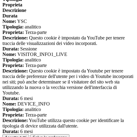
Proprieta
Descrizione
Durata
Nome:
YSC
Tipologia:
analitico
Proprieta:
Terza-parte
Descrizione:
Questo cookie è impostato da YouTube per tenere
traccia delle visualizzazioni dei video incorporati.
Durata:
Sessione
Nome:
VISITOR_INFO1_LIVE
Tipologia:
analitico
Proprieta:
Terza-parte
Descrizione:
Questo cookie è impostato da Youtube per tenere
traccia delle preferenze dell'utente per i video di Youtube incorporati
nei siti; può anche determinare se il visitatore del sito web sta
utilizzando la nuova o la vecchia versione dell'interfaccia di
Youtube.
Durata:
6 mesi
Nome:
DEVICE_INFO
Tipologia:
analitico
Proprieta:
Terza-parte
Descrizione:
YouTube utilizza questo cookie per identificare la
tipologia di device utilizzata dall'utente.
Durata:
6 mesi