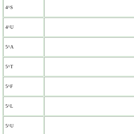
4^S
4^U
5^A
5^T
5^F
5^L
5^U