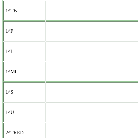
1^TB
1^F
1^L
1^MI
1^S
1^U
2^TRED