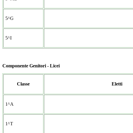
5^G
5^I
Componente Genitori - Licei
Classe
Eletti
1^A
1^T