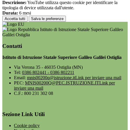
Descrizione:
YouTube utilizza questo cookie per identificare la
tipologia di device utilizzata dall'utente.
Durata:
6 mesi
Accetta tutti
Salva le preferenze
Istituto di Istruzione Statale Superiore Galileo
Galilei Ostiglia
Contatti
Istituto di Istruzione Statale Superiore Galileo Galilei Ostiglia
Via Verona 35 - 46035 Ostiglia (MN)
Tel:
0386 802441 - 0386 802211
Email:
mnis00200q@istruzione.it
Link per inviare una mail
PEC:
MNIS00200Q@PEC.ISTRUZIONE.IT
Link per
inviare una mail
C.F.: 800 231 302 08
Sezione Link Utili
Cookie policy