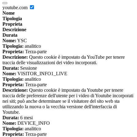
youtube.com
Nome
Tipologia
Proprieta
Descrizione
Durata
Nome:
YSC
Tipologia:
analitico
Proprieta:
Terza-parte
Descrizione:
Questo cookie è impostato da YouTube per tenere
traccia delle visualizzazioni dei video incorporati.
Durata:
Sessione
Nome:
VISITOR_INFO1_LIVE
Tipologia:
analitico
Proprieta:
Terza-parte
Descrizione:
Questo cookie è impostato da Youtube per tenere
traccia delle preferenze dell'utente per i video di Youtube incorporati
nei siti; può anche determinare se il visitatore del sito web sta
utilizzando la nuova o la vecchia versione dell'interfaccia di
Youtube.
Durata:
6 mesi
Nome:
DEVICE_INFO
Tipologia:
analitico
Proprieta:
Terza-parte