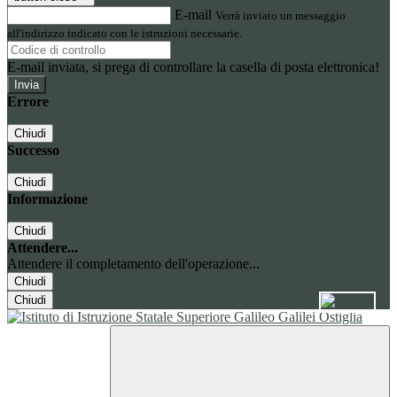
E-mail
Verrà inviato un messaggio
all'indirizzo indicato con le istruzioni necessarie.
E-mail inviata, si prega di controllare la casella di posta elettronica!
Errore
Chiudi
Successo
Chiudi
Informazione
Chiudi
Attendere...
Attendere il completamento dell'operazione...
Chiudi
Chiudi