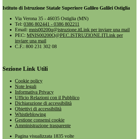
Istituto di Istruzione Statale Superiore Galileo Galilei Ostiglia
Via Verona 35 - 46035 Ostiglia (MN)
Tel:
0386 802441 - 0386 802211
Email:
mnis00200q@istruzione.it
Link per inviare una mail
PEC:
MNIS00200Q@PEC.ISTRUZIONE.IT
Link per
inviare una mail
C.F.: 800 231 302 08
Sezione Link Utili
Cookie policy
Note legali
Informativa Privacy
Ufficio Relazioni con il Pubblico
Dichiarazione di accessibilità
Obiettivi di accessibilità
Whistleblowing
Gestione consensi cookie
Amministrazione trasparente
Pagina visualizzata
1835
volte