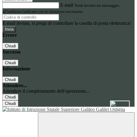
E-mail
Verrà inviato un messaggio
all'indirizzo indicato con le istruzioni necessarie.
E-mail inviata, si prega di controllare la casella di posta elettronica!
Errore
Chiudi
Successo
Chiudi
Informazione
Chiudi
Attendere...
Attendere il completamento dell'operazione...
Chiudi
Chiudi