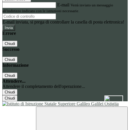
E-mail
Verrà inviato un messaggio
all'indirizzo indicato con le istruzioni necessarie.
E-mail inviata, si prega di controllare la casella di posta elettronica!
Errore
Chiudi
Successo
Chiudi
Informazione
Chiudi
Attendere...
Attendere il completamento dell'operazione...
Chiudi
Chiudi