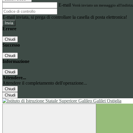
E-mail
Verrà inviato un messaggio all'indirizz
E-mail inviata, si prega di controllare la casella di posta elettronica!
Errore
Chiudi
Successo
Chiudi
Informazione
Chiudi
Attendere...
Attendere il completamento dell'operazione...
Chiudi
Chiudi