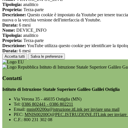
Tipologia:
analitico
Proprieta:
Terza-parte
Descrizione:
Questo cookie è impostato da Youtube per tenere traccia de
nuova o la vecchia versione dell'interfaccia di Youtube.
Durata:
6 mesi
Nome:
DEVICE_INFO
Tipologia:
analitico
Proprieta:
Terza-parte
Descrizione:
YouTube utilizza questo cookie per identificare la tipologi
Durata:
6 mesi
Accetta tutti
Salva le preferenze
Istituto di Istruzione Statale Superiore Galileo Gal
Contatti
Istituto di Istruzione Statale Superiore Galileo Galilei Ostiglia
Via Verona 35 - 46035 Ostiglia (MN)
Tel:
0386 802441 - 0386 802211
Email:
mnis00200q@istruzione.it
Link per inviare una mail
PEC:
MNIS00200Q@PEC.ISTRUZIONE.IT
Link per inviare
C.F.: 800 231 302 08