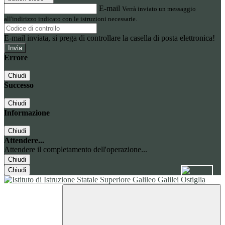
E-mail
Verrà inviato un messaggio
all'indirizzo indicato con le istruzioni necessarie.
E-mail inviata, si prega di controllare la casella di posta elettronica!
Errore
Chiudi
Successo
Chiudi
Informazione
Chiudi
Attendere...
Attendere il completamento dell'operazione...
Chiudi
Chiudi