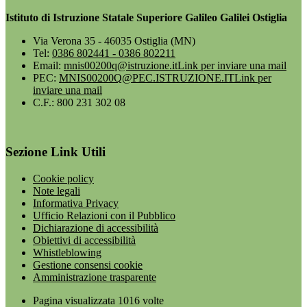
Istituto di Istruzione Statale Superiore Galileo Galilei Ostiglia
Via Verona 35 - 46035 Ostiglia (MN)
Tel:
0386 802441 - 0386 802211
Email:
mnis00200q@istruzione.it
Link per inviare una mail
PEC:
MNIS00200Q@PEC.ISTRUZIONE.IT
Link per
inviare una mail
C.F.: 800 231 302 08
Sezione Link Utili
Cookie policy
Note legali
Informativa Privacy
Ufficio Relazioni con il Pubblico
Dichiarazione di accessibilità
Obiettivi di accessibilità
Whistleblowing
Gestione consensi cookie
Amministrazione trasparente
Pagina visualizzata
1016
volte