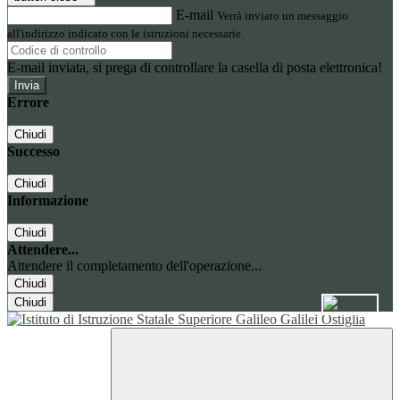
E-mail
Verrà inviato un messaggio
all'indirizzo indicato con le istruzioni necessarie.
E-mail inviata, si prega di controllare la casella di posta elettronica!
Errore
Chiudi
Successo
Chiudi
Informazione
Chiudi
Attendere...
Attendere il completamento dell'operazione...
Chiudi
Chiudi