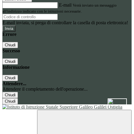
E-mail
Verrà inviato un messaggio
all'indirizzo indicato con le istruzioni necessarie.
E-mail inviata, si prega di controllare la casella di posta elettronica!
Errore
Chiudi
Successo
Chiudi
Informazione
Chiudi
Attendere...
Attendere il completamento dell'operazione...
Chiudi
Chiudi