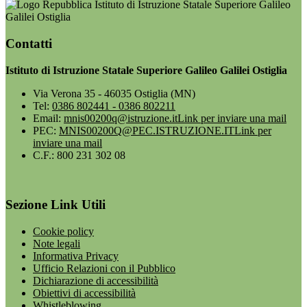
Istituto di Istruzione Statale Superiore Galileo
Galilei Ostiglia
Contatti
Istituto di Istruzione Statale Superiore Galileo Galilei Ostiglia
Via Verona 35 - 46035 Ostiglia (MN)
Tel:
0386 802441 - 0386 802211
Email:
mnis00200q@istruzione.it
Link per inviare una mail
PEC:
MNIS00200Q@PEC.ISTRUZIONE.IT
Link per
inviare una mail
C.F.: 800 231 302 08
Sezione Link Utili
Cookie policy
Note legali
Informativa Privacy
Ufficio Relazioni con il Pubblico
Dichiarazione di accessibilità
Obiettivi di accessibilità
Whistleblowing