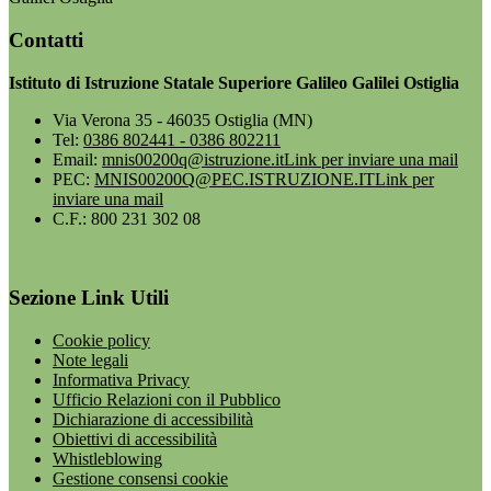
Contatti
Istituto di Istruzione Statale Superiore Galileo Galilei Ostiglia
Via Verona 35 - 46035 Ostiglia (MN)
Tel:
0386 802441 - 0386 802211
Email:
mnis00200q@istruzione.it
Link per inviare una mail
PEC:
MNIS00200Q@PEC.ISTRUZIONE.IT
Link per
inviare una mail
C.F.: 800 231 302 08
Sezione Link Utili
Cookie policy
Note legali
Informativa Privacy
Ufficio Relazioni con il Pubblico
Dichiarazione di accessibilità
Obiettivi di accessibilità
Whistleblowing
Gestione consensi cookie