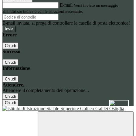
E-mail
Verrà inviato un messaggio
all'indirizzo indicato con le istruzioni necessarie.
E-mail inviata, si prega di controllare la casella di posta elettronica!
Errore
Chiudi
Successo
Chiudi
Informazione
Chiudi
Attendere...
Attendere il completamento dell'operazione...
Chiudi
Chiudi