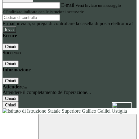
E-mail
Verrà inviato un messaggio
all'indirizzo indicato con le istruzioni necessarie.
E-mail inviata, si prega di controllare la casella di posta elettronica!
Errore
Chiudi
Successo
Chiudi
Informazione
Chiudi
Attendere...
Attendere il completamento dell'operazione...
Chiudi
Chiudi